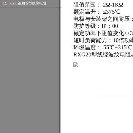
32、
ZG11被釉管型线绕电阻
阻值范围： 2Ω-1KΩ
额定温升： ≤375℃
电极与安装架之间耐压：
防护等级：IP：00
额定功率下阻值变化≤±3
短时负荷能力：10倍功
环境温度：-55℃+315℃
RXG20型线绕波纹电阻