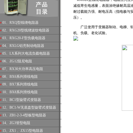
减低寄生电感量，表面涂绝缘耐高温
耐过载能力强、耐电压高（指电极与
压）。
01、
RXQ型线绕电阻器
广泛使用于变频器制动、电梯、轧
02、
RXG20型线绕波纹电阻器
机、负载、老化试验。
03、
RXG20-F型负载电阻器
04、
RXLG铝壳制动电阻器
05、
LX系列大电流负载电阻器
06、
ZG12阻尼电阻
07、
RX30大功率高压电阻
08、
BX6系列滑线电阻
09、
BX7系列滑线电阻
10、
BX8系列滑线电阻
11、
BC1型旋臂式变阻器
12、
BC1-W无底盘型旋臂式变阻器
13、
ZB1-2-3-4型板型电阻器
14、
ZG3管型电阻
15、
ZX1 、ZX15型电阻器