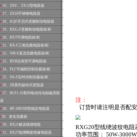
16、
ZX9 、ZX12型电阻器
17、
ZX18不锈钢电阻器
18、
KQF开启式变频制动电阻箱
19、
RXG-F变频制动电阻箱/柜
20、
BXT可调电阻箱/柜
21、
RX-F三相负载电阻箱/柜
22、
WR-F直流负载电阻箱/柜
23、
RYB仪表型可调电阻箱
24、
PLC可编程控制负载箱/柜
25、
DS-F定时控制负载箱/柜
26、
ZB系列旋转式变阻器
27、
BLP1-10系列电动传动励磁变阻
注：
器
订货时请注明是否配
28、
BP-300/500型稳定电阻器
29、
老化负载箱
30、
RX21被柒线绕电阻
RXG20型线绕波纹电阻
31、
RX27线绕陶瓷绝缘电阻器
功率范围： 50W-3000W