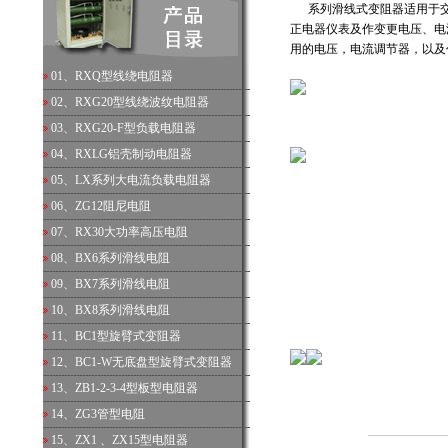
系列滑线式变阻器适用于交流5
正电器仪表及作变更电压、电
用的电压，电流调节器，以及
01、
RXQ型线绕电阻器
02、
RXG20型线绕波纹电阻器
03、
RXG20-F型负载电阻器
04、
RXLG铝壳制动电阻器
05、
LX系列大电流负载电阻器
06、
ZG12阻尼电阻
07、
RX30大功率高压电阻
08、
BX6系列滑线电阻
09、
BX7系列滑线电阻
10、
BX8系列滑线电阻
单位
11、
BC1型旋臂式变阻器
12、
BC1-W无底盘型旋臂式变阻器
13、
ZB1-2-3-4型板型电阻器
14、
ZG3管型电阻
15、
ZX1 、ZX15型电阻器