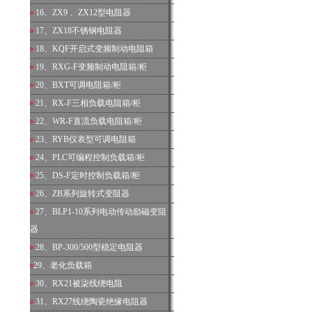
16、
ZX9 、ZX12型电阻器
17、
ZX18不锈钢电阻器
18、
KQF开启式变频制动电阻箱
19、
RXG-F变频制动电阻箱/柜
20、
BXT可调电阻箱/柜
21、
RX-F三相负载电阻箱/柜
22、
WR-F直流负载电阻箱/柜
23、
RYB仪表型可调电阻箱
24、
PLC可编程控制负载箱/柜
25、
DS-F定时控制负载箱/柜
26、
ZB系列旋转式变阻器
27、
BLP1-10系列电动传动励磁变阻
器
28、
BP-300/500型稳定电阻器
29、
老化负载箱
30、
RX21被柒线绕电阻
31、
RX27线绕陶瓷绝缘电阻器