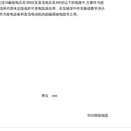
0赫兹电压至380伏及直流电压至400伏以下的电路中,主要作为校
流和代替未定阻值的可变电阻器应用，在实验室中作实验或教学演示
作为发电设备和直流电动机的励磁调速电阻等之用。
：mm
BX6滑线电阻