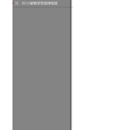
32、
ZG11被釉管型线绕电阻