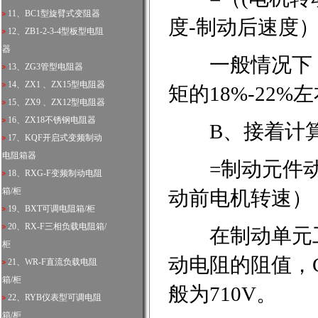
11、
BC1型旋臂式变阻器
度-制动后速度）
12、
ZB1-2-3-4型板型电阻
器
一般情况下，
13、
ZG3管型电阻器
14、
ZX1 、ZX15型电阻器
矩的18%-2
15、
ZX9 、ZX12型电阻器
16、
ZX18不锈钢电阻器
B、接着计算
17、
KQF开启式变频制动
电阻箱器
=制动元件动作电
18、
RXG-F变频制动电阻
箱/柜
动前电机转速）
19、
BXT可调电阻箱/柜
20、
RX-F三相负载电阻箱/
在制动单元工作
柜
动电阻的阻值，
21、
WR-F直流负载电阻
箱/柜
般为710V。
22、
RYB仪表型可调电阻
箱/柜