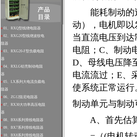
能耗制动的过
动），电机即以
01、
RXQ型线绕电阻器
当直流电压到达
02、
RXG20型线绕波纹电
阻器
电阻；C、制动
03、
RXG20-F型负载电阻
器
D、母线电压降
04、
RXLG铝壳制动电阻
电流流过；E、
器
05、
LX系列大电流负载电
使系统正常运行
阻器
06、
ZG12阻尼电阻器
制动单元与制动
07、
RX30大功率高压电阻
器
A、首先估算
08、
BX6系列滑线电阻器
09、
BX7系列滑线电阻器
=（(电机转动
10、
BX8系列滑线电阻器