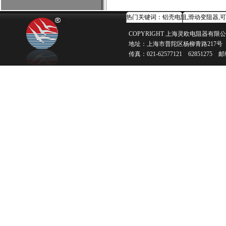
热门关键词：
铝壳电阻
,
滑动变阻器
,
可
COPYRIGHT 上海灵欧电阻器有限公
地址：上海市普陀区杨柳青路217号 电话：02
传真：021-62577121 62851275 邮编：