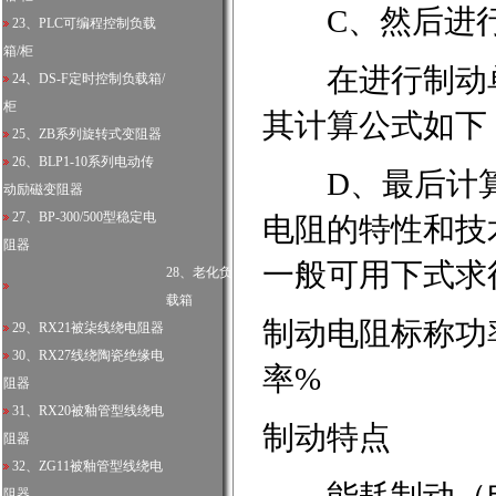
C、然后进行
23、
PLC可编程控制负载
箱/柜
在进行制动单
24、
DS-F定时控制负载箱/
柜
其计算公式如下
25、
ZB系列旋转式变阻器
26、
BLP1-10系列电动传
D、最后计算
动励磁变阻器
27、
BP-300/500型稳定电
电阻的特性和技
阻器
一般可用下式求
28、
老化负
载箱
制动电阻标称功率
29、
RX21被柒线绕电阻器
30、
RX27线绕陶瓷绝缘电
率%
阻器
31、
RX20被釉管型线绕电
制动特点
阻器
32、
ZG11被釉管型线绕电
阻器