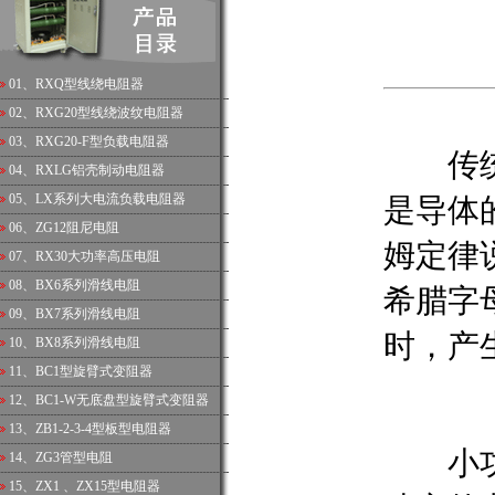
01、
RXQ型线绕电阻器
02、
RXG20型线绕波纹电阻器
03、
RXG20-F型负载电阻器
传统
04、
RXLG铝壳制动电阻器
05、
LX系列大电流负载电阻器
是导体
06、
ZG12阻尼电阻
姆定律说
07、
RX30大功率高压电阻
08、
BX6系列滑线电阻
希腊字
09、
BX7系列滑线电阻
时，产
10、
BX8系列滑线电阻
11、
BC1型旋臂式变阻器
12、
BC1-W无底盘型旋臂式变阻器
13、
ZB1-2-3-4型板型电阻器
小功率
14、
ZG3管型电阻
15、
ZX1 、ZX15型电阻器