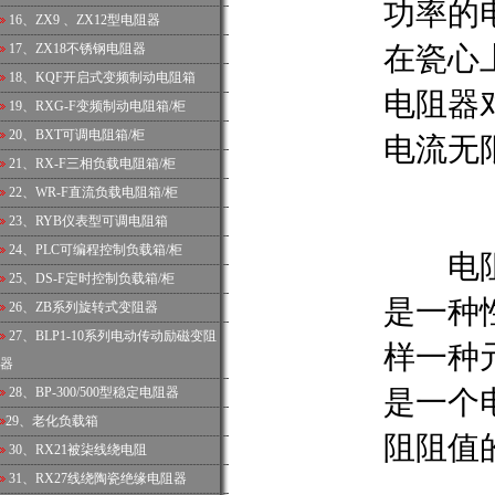
功率的
16、
ZX9 、ZX12型电阻器
17、
ZX18不锈钢电阻器
在瓷心
18、
KQF开启式变频制动电阻箱
电阻器
19、
RXG-F变频制动电阻箱/柜
20、
BXT可调电阻箱/柜
电流无
21、
RX-F三相负载电阻箱/柜
22、
WR-F直流负载电阻箱/柜
23、
RYB仪表型可调电阻箱
24、
PLC可编程控制负载箱/柜
电阻的
25、
DS-F定时控制负载箱/柜
是一种
26、
ZB系列旋转式变阻器
27、
BLP1-10系列电动传动励磁变阻
样一种
器
28、
BP-300/500型稳定电阻器
是一个
29、
老化负载箱
阻阻值
30、
RX21被柒线绕电阻
31、
RX27线绕陶瓷绝缘电阻器